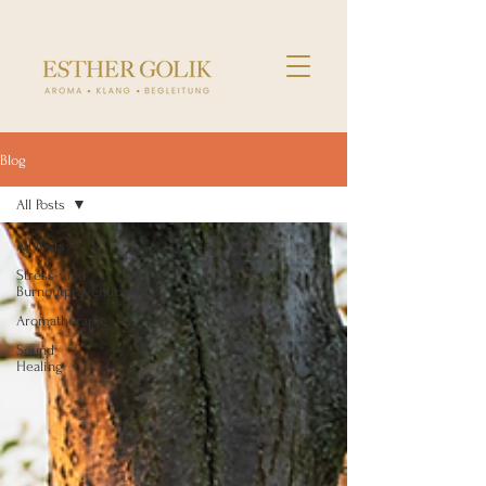
Blog
All Posts
All Posts
Stress- und
Burnoutprävention
Aromatherapie
Sound
Healing