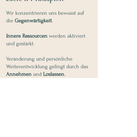
Wir konzentrieren uns bewusst auf
die
Gegenwärtigkeit
.​
Innere Ressourcen
werden aktiviert
und gestärkt.​
Veränderung
und persönliche
Weiterentwicklung
gelingt durch das
Annehmen
und
Loslassen
.
Ein
Perspektivenwechsel
eröffnet
neue Möglichkeiten.
Selbstverantwortung
und
Selbstbestimmtheit
werden gefördert.
Wachstum und